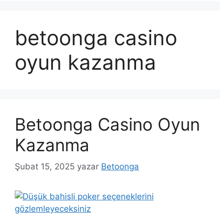
betoonga casino
oyun kazanma
Betoonga Casino Oyun
Kazanma
Şubat 15, 2025
yazar
Betoonga