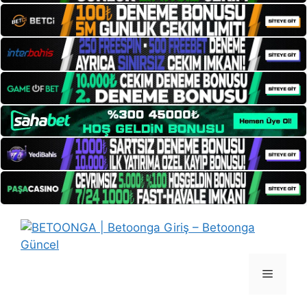
İçeriğe
atla
Menü