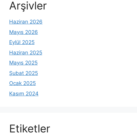
Arşivler
Haziran 2026
Mayıs 2026
Eylül 2025
Haziran 2025
Mayıs 2025
Şubat 2025
Ocak 2025
Kasım 2024
Etiketler