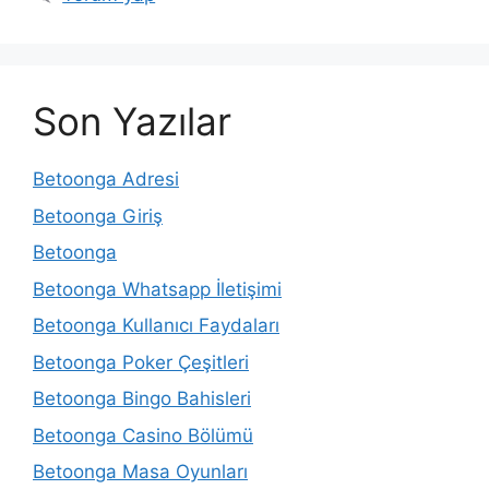
Son Yazılar
Betoonga Adresi
Betoonga Giriş
Betoonga
Betoonga Whatsapp İletişimi
Betoonga Kullanıcı Faydaları
Betoonga Poker Çeşitleri
Betoonga Bingo Bahisleri
Betoonga Casino Bölümü
Betoonga Masa Oyunları