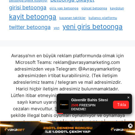
betoonga üyelik kolaylığı
girisi betoonga
giris yap betoonga
güncel betoonga
kaydolun
kayit betoonga
kazanan taktikler
kullanıcı platformu
yeni giris betoonga
twitter betoonga
vpn
Avrasya'nın en büyük reklam platformunda olmak için
Microsoft Teams:
reklam@avrasyamarketing.com
adresimizden veya Telegram: @Avrasyamarketing
adresimizden irtibat kurabilirsiniz. (Tek iletişim
adreslerimiz teams / telegram ve mail adresimizdir.
Harici hiçbir iletişim adresimiz bulunmamaktadır.
Lütfen itibar etmeyiniz.) Türkiye yasalarına göre 7258
sayılı kanun uyarınca yasa dışı bahis oynamanın
cezaları mevcuttur. Şu an bulunduğunuz site hiç bir
şekilde illegal bahis oyunları oynatmıyor ve oynamaya
aracı olmuyordur.
rolibet
|
jackbet
|
ortakbet
|
arexbet
|
×
virajbet
|
kayapalazzo
|
slotvadisi
|
heybet