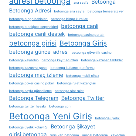
adresi betoonga
Betoonga
ana sayfa
Betoonga Adresi
betoonga ana sayfa
betoonga benzersiz yer
betoonga bingo bahisleri
betoonga bingo kuralları
betoonga canli
betoonga blackjack seçenekleri
betoonga canli destek
betoonga casino portalı
betoonga girisi
Betoonga Giriş
betoonga güncel adresi
betoonga güvenilir casino
betoonga kaydolun
betoonga kayıt adımları
betoonga kazanan taktikler
betoonga kazanma şansı
betoonga kullanıcı platformu
betoonga maç izleme
betoonga mobil cihaz
betoonga poker casino poker
betoonga rulet kazançları
betoonga sayfa güncelleme
betoonga slot rulet
Betoonga Telegram
Betoonga Twitter
betoonga twitter hesabı
betoonga vpn
Betoonga Yeni Giriş
betoonga üyelik
Betoonga Şikayet
betoonga üyelik kolaylığı
girisi betoonga
giris yap betoonga
güncel betoonga
kaydolun