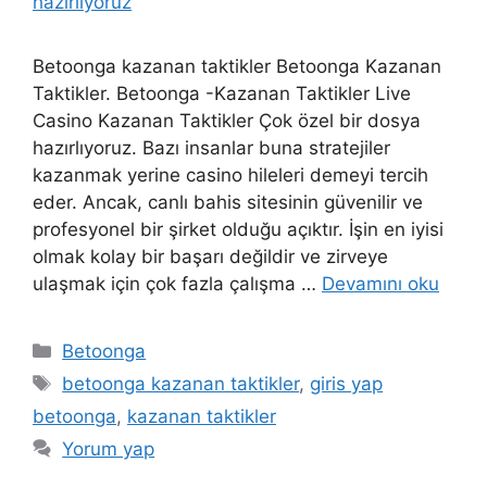
Betoonga kazanan taktikler Betoonga Kazanan
Taktikler. Betoonga -Kazanan Taktikler Live
Casino Kazanan Taktikler Çok özel bir dosya
hazırlıyoruz. Bazı insanlar buna stratejiler
kazanmak yerine casino hileleri demeyi tercih
eder. Ancak, canlı bahis sitesinin güvenilir ve
profesyonel bir şirket olduğu açıktır. İşin en iyisi
olmak kolay bir başarı değildir ve zirveye
ulaşmak için çok fazla çalışma …
Devamını oku
Kategoriler
Betoonga
Etiketler
betoonga kazanan taktikler
,
giris yap
betoonga
,
kazanan taktikler
Yorum yap