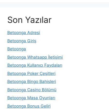
Son Yazılar
Betoonga Adresi
Betoonga Giriş
Betoonga
Betoonga Whatsapp İletişimi
Betoonga Kullanıcı Faydaları
Betoonga Poker Çeşitleri
Betoonga Bingo Bahisleri
Betoonga Casino Bölümü
Betoonga Masa Oyunları
Betoonga Bonus Geliri