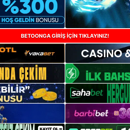
BETOONGA GİRİŞ İÇİN TIKLAYINIZ!