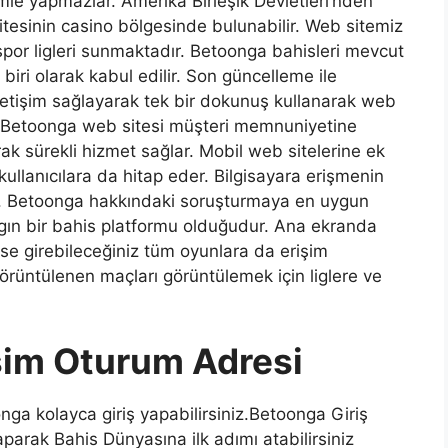
le yapmazlar. Amerika Birleşik Devletleri’nden
itesinin casino bölgesinde bulunabilir. Web sitemiz
 spor ligleri sunmaktadır. Betoonga bahisleri mevcut
 biri olarak kabul edilir. Son güncelleme ile
iletişim sağlayarak tek bir dokunuş kullanarak web
r. Betoonga web sitesi müşteri memnuniyetine
arak sürekli hizmet sağlar. Mobil web sitelerine ek
 kullanıcılara da hitap eder. Bilgisayara erişmenin
dır. Betoonga hakkındaki soruşturmaya en uygun
aygın bir bahis platformu olduğudur. Ana ekranda
se girebileceğiniz tüm oyunlara da erişim
örüntülenen maçları görüntülemek için liglere ve
şim Oturum Adresi
ga kolayca giriş yapabilirsiniz.Betoonga Giriş
aparak Bahis Dünyasına ilk adımı atabilirsiniz