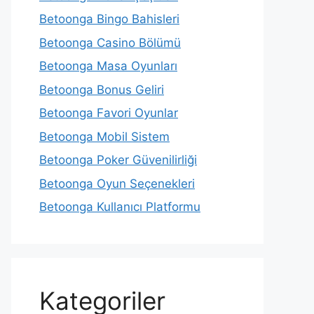
Betoonga Bingo Bahisleri
Betoonga Casino Bölümü
Betoonga Masa Oyunları
Betoonga Bonus Geliri
Betoonga Favori Oyunlar
Betoonga Mobil Sistem
Betoonga Poker Güvenilirliği
Betoonga Oyun Seçenekleri
Betoonga Kullanıcı Platformu
Kategoriler